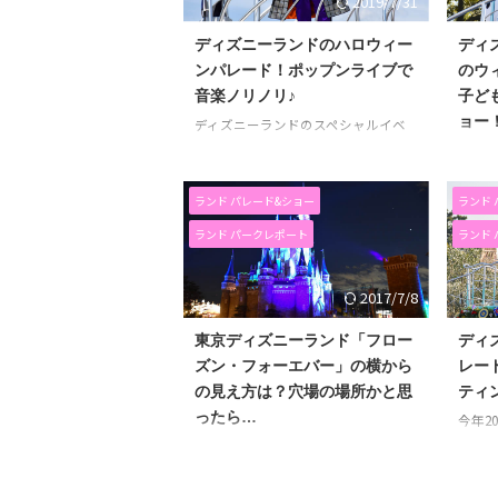
2019/7/31
ディズニーランドのハロウィー
ディ
ンパレード！ポップンライブで
のウ
音楽ノリノリ♪
子ど
ョー
ディズニーランドのスペシャルイベ
ント、「ディズニー・ハロウィー
ディズ
ン」がスタート！ 今年のディズニー
のフロ
ランドのハロウィーンは、ディズニ
も開催
ランド パレード&ショー
ランド 
ーの仲間たちとおばけの音楽パフォ
のウィ
ランド パークレポート
ランド
ーマンス♪ スペシャルイベント「ハ
う子ど
ロウィーン・ポップンライブ」のパ
ーを開
レードを見てきました！ ディズニー
ので、
2017/7/8
ランドの「ハロウィーン・ポップン
に。 
ライブ」のパレードについてお伝え
ーティ
東京ディズニーランド「フロー
ディ
します！ [st_af id="1988"] スペシャル
鑑賞方
ズン・フォーエバー」の横から
レー
イベント！「ハロウィーン・ポップ
お伝えしま
ンライブ」 ハロウィーン・ポップン
の見え方は？穴場の場所かと思
ティ
とエル
ライブは、ディズニーの仲間たちが
グ 子
ったら…
今年2
おばけたちと音楽パフォーマンスを
ラフ、
ランド
もはや冬の定番「アナと雪の女王」
...
ダンス
ィング
のフローズン・フォーエバー。 近い
...
ドを観
ほうがやっぱり迫力もあって楽しめ