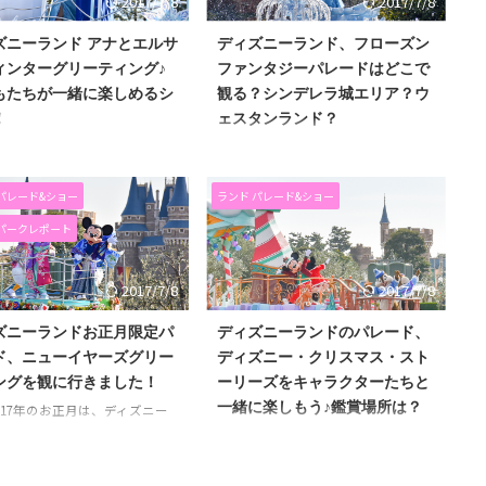
2017/7/8
2017/7/8
ズニーランド アナとエルサ
ディズニーランド、フローズン
ィンターグリーティング♪
ファンタジーパレードはどこで
もたちが一緒に楽しめるシ
観る？シンデレラ城エリア？ウ
！
ェスタンランド？
ニーランド、「アナとエルサ
東京ディズニーランドのフローズン
ーズンファンタジー」が今年
ファンタジーパレードを観に行って
中ですね〜！ 「アナとエルサ
きました！ アナ雪のパレードを見る
パレード&ショー
ランド パレード&ショー
ンターグリーティング」とい
のは今回が初めて♪ 今回は2回、違
 パークレポート
もたちが一緒に楽しめるショ
う場所で鑑賞しました。 パレードや
催しているということだった
鑑賞場所の様子、開演スケジューに
遠くからですが鑑賞すること
ついてお伝えします。 [st_af
2017/7/8
2017/7/8
アナとエルサのウィンターグリ
id="1988"] ディズニーランドのフロー
ングの様子、スケジュール、
ズンファンタジーパレード アナとエ
ズニーランドお正月限定パ
ディズニーランドのパレード、
法、ショー参加方法について
ルサ、映画に登場するキャラクター
ド、ニューイヤーズグリー
ディズニー・クリスマス・スト
す！ [st_af id="1988"] アナ
たちが、ゲストのみなさんたちと一
ングを観に行きました！
ーリーズをキャラクターたちと
サのウィンターグリーティン
緒に遊ぼうとやってくる、というの
どもたちが、アナ、エルサ、オ
がテーマのパレードです！ 雪遊びを
一緒に楽しもう♪鑑賞場所は？
017年のお正月は、ディズニー
ダンサーたちと一緒に、歌や
したいというアナの願いから、エル
のニューイヤーズ・グリーテ
東京ディズニーランドのクリスマス
を楽しむショーになっていま
サが雪を降らせ、雪が舞う雰囲気の
、というお正月限定のパレー
のパレード、ディズ二ー・クリスマ
中 ...
に行きました。 お正月にディ
ス・ストーリーズ、を見てきまし