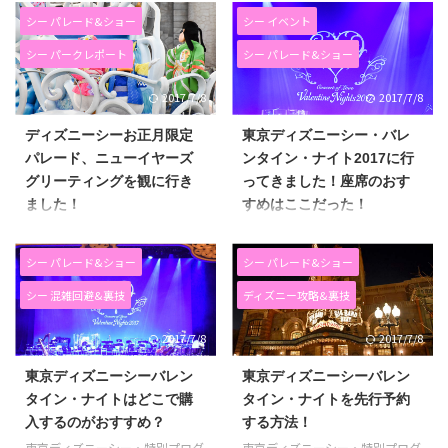
ラクター、ステラ・ルー。 ステ
マーバトル “ゲット・ウェッ
シー パレード&ショー
シー イベント
ラ・ルーのグリーティングドライ
ト！”を見てきました！ 海賊たち
ブを見てきました！ 想像以上
と大騒ぎ！！海賊気分で大盛り上
シー パークレポート
シー パレード&ショー
に、キャラクターたちを間近で見
がり！！ びしょぬれ海賊ショー
ることができたので大興奮＆大満
でした！！ ディズニーシーのパ
2017/7/8
2017/7/8
足♪ ステラ・ルーのグリーティ
イレーツ・サマーバトル “ゲッ
ングドライブの様子についてお伝
ト・ウェット！”の様子と鑑賞場
ディズニーシーお正月限定
東京ディズニーシー・バレ
えします！ [st_af id="1988"] ス
所、水ぬれ度合い、感想についた
パレード、ニューイヤーズ
ンタイン・ナイト2017に行
テラ・ルーのグリーティングドラ
お伝えします！ [st_af
グリーティングを観に行き
ってきました！座席のおす
イブ ダッフィーの新しいお友
id="1988"] ディズニーシーのパ
ました！
すめはここだった！
達、ステラ・ルーがビッグシテ
イレーツ・サマーバトル “ゲッ
ィ・ヴィーグル（車）に乗ってみ
ト・ウェット！” ストーリーは、
今年2017年のお正月は、ディズ
東京ディズニーシー・特別プログ
んなに挨拶にやってきます！ ス
かなりざっくりですが… バルボ
ニーシーのニューイヤーズ・グリ
ラム（有料、完全前売り制）、
シー パレード&ショー
シー パレード&ショー
テラ・ルーに間近で会えるチャン
ッサととジャックの戦い！です！
ーティング、というお正月限定の
「バレンタイン・ナイト２０１７
スです（＾＾）！ 開演スケジュ
大きな立派な船で海賊を引き連れ
パレードを観に行きました。 お
～コンサート・オブ・ラブ～」に
シー 混雑回避&裏技
ディズニー攻略&裏技
ール 実施日： ...
て登場するバルボ ...
正月にディズニーシーに行くのは
行ってきました（＾＾）！ コン
今回が初めて！！ ディズニーシ
サートは、ディズニーシーのパー
2017/7/8
2017/7/8
ーのお正月の様子、混雑状況、ニ
ク内で行われます。 コンサートの
ューイヤーズ・グリーティングの
感想、会場の中の様子、来年に向
東京ディズニーシーバレン
東京ディズニーシーバレン
パレードの様子をまとめました！
けてどの席がおすすめだったのか
タイン・ナイトはどこで購
タイン・ナイトを先行予約
[st_af id="1988"] ディズニーシ
をまとめてみました！ [st_af
入するのがおすすめ？
する方法！
ーは洋風な門松でスタイリッシ
id="1988"] バレンタイン・ナイ
東京ディズニーシー・特別プログ
東京ディズニーシー・特別プログ