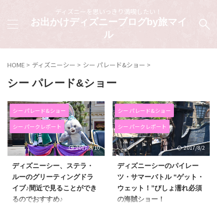
ディズニーを思いっきり満喫したい！
お出かけディズニーブログby旅マイ
ル
HOME
>
ディズニーシー
>
シー パレード&ショー
>
シー パレード&ショー
シー パレード&ショー
シー パレード&ショー
シー パークレポート
シー パークレポート
2017/8/10
2017/8/2
ディズニーシー、ステラ・
ディズニーシーのパイレー
ルーのグリーティングドラ
ツ・サマーバトル “ゲット・
イブ♪間近で見ることができ
ウェット！”びしょ濡れ必須
るのでおすすめ♪
の海賊ショー！
今年の春、新しく登場した新キャ
ディズニーシーのパイレーツ・サ