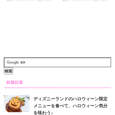
ュ！ 入口入ってすぐのお土産屋
ト２０１７～コンサート・オブ・
ラムの「バレンタイン・ナイト２
ラムの「バレンタイン・ナイト２
さんがあるところに、門松を発
ラブ～とは？ バレンタイン・ナ
０１７～コンサート・オブ・ラブ
０１７～コンサート・オブ・ラブ
見！ ランドと違い、ディズニー
イト２０１７～コンサート・オ
～」の公式販売が12月7日にスタ
～」の公式予約が12月7日に迫っ
シーはスタイリッシュ☆ 左右に
ブ・ラブ～とは、バレンタインの
ートしましたね！ バレンタイン
てきましたね。 でも、実は、す
飾られていました！ こちらは左
時期に、東京ディズニーシーで行
ナイトのチケットは、5つの方法
でに先行予約が始まってチケット
側。 ランド ...
われる特別プロ ...
で購入可能。 一体どこで買った
を確保している人も！ そんな、
ら良いのか考えてみました！ ま
先行予約をする方法をまとめてみ
だまだS席でも購入可能なので早
ました！ [st_af id="1988"] バレ
めの購入がおすすめですよー！
ンタイン・ナイト２０１７～コン
[st_af id="1988"] バレンタイ
サート・オブ・ラブ～とは？ バ
ン・ナイト２０１７～コンサー
レンタイン・ナイト２０１７～コ
ト・オブ・ラブ～とは？ バレン
ンサート・オブ・ラブ～とは、バ
タイン・ナイト２０１７～コンサ
レンタインの時期に、東京ディズ
ート・オブ・ラブ～とは、バレン
ニーシーで行われる特別プログラ
タインの時期に、東京ディズニー
ム。 バレンタインの時期にオー
新着記事
シーで行われる ...
ケストラ ...
ディズニーランドのハロウィーン限定
メニューを食べて、ハロウィーン気分
を味わう♪